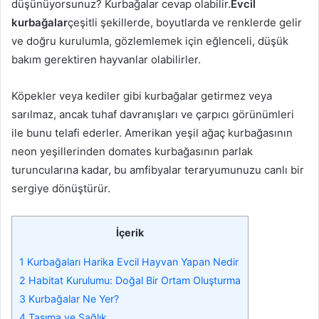
düşünüyorsunuz? Kurbağalar cevap olabilir.
Evcil
kurbağalar
çeşitli şekillerde, boyutlarda ve renklerde gelir
ve doğru kurulumla, gözlemlemek için eğlenceli, düşük
bakım gerektiren hayvanlar olabilirler.
Köpekler veya kediler gibi kurbağalar getirmez veya
sarılmaz, ancak tuhaf davranışları ve çarpıcı görünümleri
ile bunu telafi ederler. Amerikan yeşil ağaç kurbağasının
neon yeşillerinden domates kurbağasının parlak
turuncularına kadar, bu amfibyalar teraryumunuzu canlı bir
sergiye dönüştürür.
İçerik
1
Kurbağaları Harika Evcil Hayvan Yapan Nedir
2
Habitat Kurulumu: Doğal Bir Ortam Oluşturma
3
Kurbağalar Ne Yer?
4
Taşıma ve Sağlık