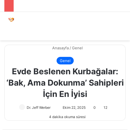
Menü
Dış gö
A
Anasayfa
/
Genel
Genel
Evde Beslenen Kurbağalar:
‘Bak, Ama Dokunma’ Sahipleri
İçin En İyisi
Dr. Jeff Werber
Bir
Ekim 22, 2025
0
12
e-
4 dakika okuma süresi
posta
göndermek