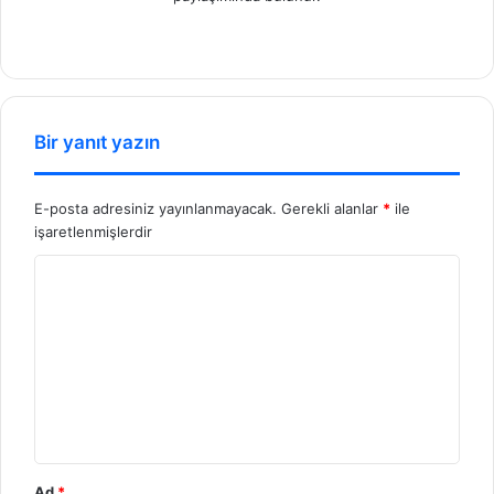
We
b
sit
esi
Bir yanıt yazın
E-posta adresiniz yayınlanmayacak.
Gerekli alanlar
*
ile
işaretlenmişlerdir
Y
o
r
u
m
*
Ad
*