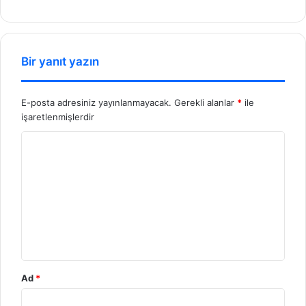
b
sit
esi
Bir yanıt yazın
E-posta adresiniz yayınlanmayacak.
Gerekli alanlar
*
ile
işaretlenmişlerdir
Y
o
r
u
m
*
Ad
*