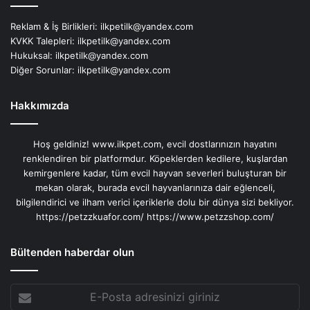
Reklam & İş Birlikleri:
ilkpetilk@yandex.com
KVKK Talepleri:
ilkpetilk@yandex.com
Hukuksal:
ilkpetilk@yandex.com
Diğer Sorunlar:
ilkpetilk@yandex.com
Hakkımızda
Hoş geldiniz! www.ilkpet.com, evcil dostlarınızın hayatını
renklendiren bir platformdur. Köpeklerden kedilere, kuşlardan
kemirgenlere kadar, tüm evcil hayvan severleri buluşturan bir
mekan olarak, burada evcil hayvanlarınıza dair eğlenceli,
bilgilendirici ve ilham verici içeriklerle dolu bir dünya sizi bekliyor.
https://petzzkuafor.com/
https://www.petzzshop.com/
Bültenden haberdar olun
E-
Posta