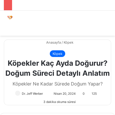
Menü
Dış gö
A
Anasayfa
/
Köpek
Köpek
Köpekler Kaç Ayda Doğurur?
Doğum Süreci Detaylı Anlatım
Köpekler Ne Kadar Sürede Doğum Yapar?
Dr. Jeff Werber
Bir
Nisan 20, 2024
0
125
e-
3 dakika okuma süresi
posta
göndermek