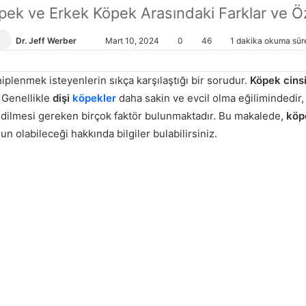
pek ve Erkek Köpek Arasındaki Farklar ve Öz
Dr. Jeff Werber
Bir
Mart 10, 2024
0
46
1 dakika okuma sür
e-
posta
iplenmek isteyenlerin sıkça karşılaştığı bir sorudur.
Köpek cins
göndermek
. Genellikle
dişi
köpekler
daha sakin ve evcil olma eğilimindedir
edilmesi gereken birçok faktör bulunmaktadır. Bu makalede,
köp
n olabileceği hakkında bilgiler bulabilirsiniz.