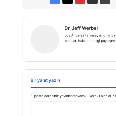
Dr. Jeff Werber
Los Angeles'ta yaşayan ünlü bir v
konuları hakkında bilgi paylaşım
We
b
sit
esi
Bir yanıt yazın
E-posta adresiniz yayınlanmayacak.
Gerekli alanlar
*
i
Y
o