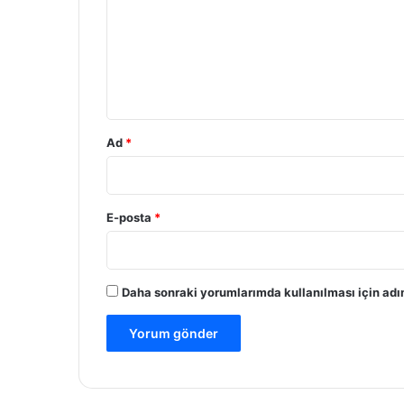
r
u
m
*
Ad
*
E-posta
*
Daha sonraki yorumlarımda kullanılması için adım