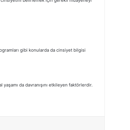
cinsiyetini belirlemek için gerekli muayeneyi
gramları gibi konularda da cinsiyet bilgisi
l yaşamı da davranışını etkileyen faktörlerdir.