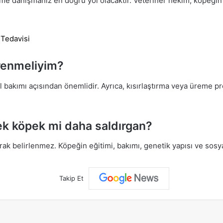
ime danışmanız en doğru yol olacaktır. Veteriner hekim, köpeğin 
 Tedavisi
renmeliyim?
bakımı açısından önemlidir. Ayrıca, kısırlaştırma veya üreme pro
ek köpek mi daha saldırgan?
rak belirlenmez. Köpeğin eğitimi, bakımı, genetik yapısı ve sosya
Takip Et