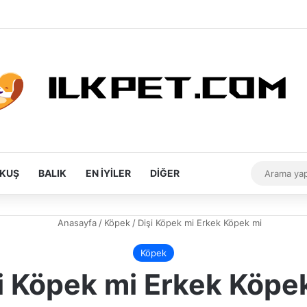
Rastgele Makale
Kenar Bölmesi
Dış görünüm
KUŞ
BALIK
EN İYILER
DIĞER
Anasayfa
/
Köpek
/
Dişi Köpek mi Erkek Köpek mi
Köpek
i Köpek mi Erkek Köpe