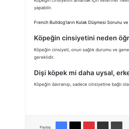
Köpeğin cinsiyetini anlamak için veteriner hek
yapabilir.
French Bulldog’ların Kulak Düşmesi Sorunu ve
Köpeğin cinsiyetini neden öğ
Köpeğin cinsiyeti, onun sağlık durumu ve genel 
gereklidir.
Dişi köpek mi daha uysal, erk
Köpeğin davranışı, sadece cinsiyetine bağlı ola
Facebook
X
Pinterest
E-Posta ile paylaş
Yazdır
Paylaş