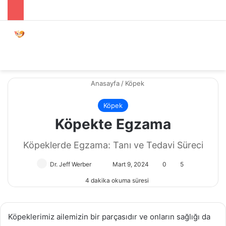
Menü
Dış gö
A
Anasayfa
/
Köpek
Köpek
Köpekte Egzama
Köpeklerde Egzama: Tanı ve Tedavi Süreci
Dr. Jeff Werber
Bir
Mart 9, 2024
0
5
e-
4 dakika okuma süresi
posta
göndermek
Köpeklerimiz ailemizin bir parçasıdır ve onların sağlığı da