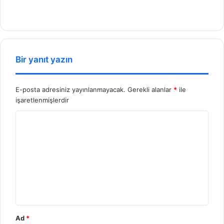
We
b
sit
esi
Bir yanıt yazın
E-posta adresiniz yayınlanmayacak.
Gerekli alanlar
*
ile
işaretlenmişlerdir
Y
o
r
u
m
*
Ad
*