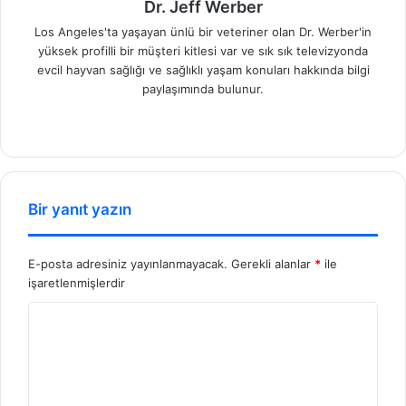
Dr. Jeff Werber
Los Angeles'ta yaşayan ünlü bir veteriner olan Dr. Werber'in
yüksek profilli bir müşteri kitlesi var ve sık sık televizyonda
evcil hayvan sağlığı ve sağlıklı yaşam konuları hakkında bilgi
paylaşımında bulunur.
We
b
sit
esi
Bir yanıt yazın
E-posta adresiniz yayınlanmayacak.
Gerekli alanlar
*
ile
işaretlenmişlerdir
Y
o
r
u