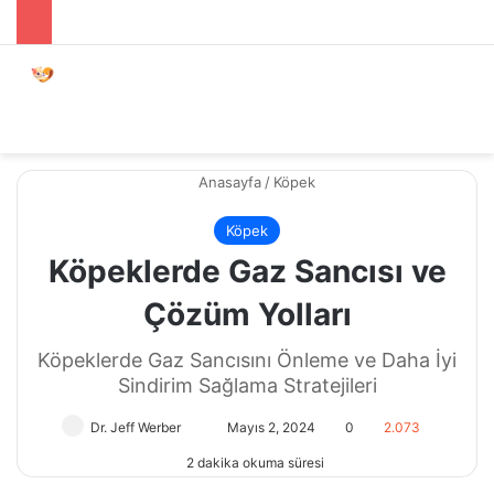
Menü
Dış gö
A
Anasayfa
/
Köpek
Köpek
Köpeklerde Gaz Sancısı ve
Çözüm Yolları
Köpeklerde Gaz Sancısını Önleme ve Daha İyi
Sindirim Sağlama Stratejileri
Dr. Jeff Werber
Bir
Mayıs 2, 2024
0
2.073
e-
2 dakika okuma süresi
posta