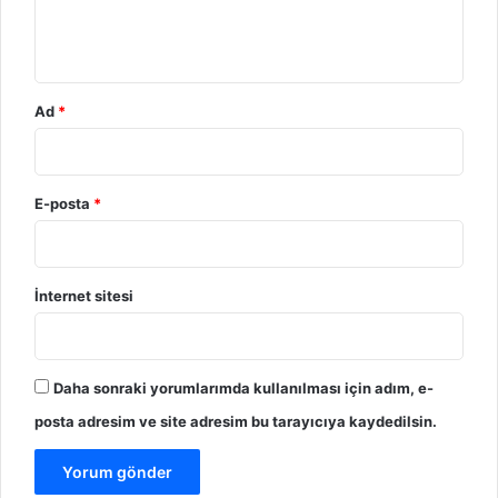
m
*
Ad
*
E-posta
*
İnternet sitesi
Daha sonraki yorumlarımda kullanılması için adım, e-
posta adresim ve site adresim bu tarayıcıya kaydedilsin.