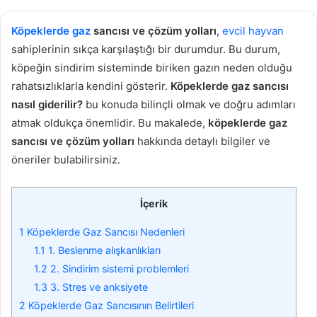
göndermek
Köpeklerde gaz
sancısı ve çözüm yolları
,
evcil hayvan
sahiplerinin sıkça karşılaştığı bir durumdur. Bu durum,
köpeğin sindirim sisteminde biriken gazın neden olduğu
rahatsızlıklarla kendini gösterir.
Köpeklerde gaz sancısı
nasıl giderilir?
bu konuda bilinçli olmak ve doğru adımları
atmak oldukça önemlidir. Bu makalede,
köpeklerde gaz
sancısı ve çözüm yolları
hakkında detaylı bilgiler ve
öneriler bulabilirsiniz.
İçerik
1
Köpeklerde Gaz Sancısı Nedenleri
1.1
1. Beslenme alışkanlıkları
1.2
2. Sindirim sistemi problemleri
1.3
3. Stres ve anksiyete
2
Köpeklerde Gaz Sancısının Belirtileri