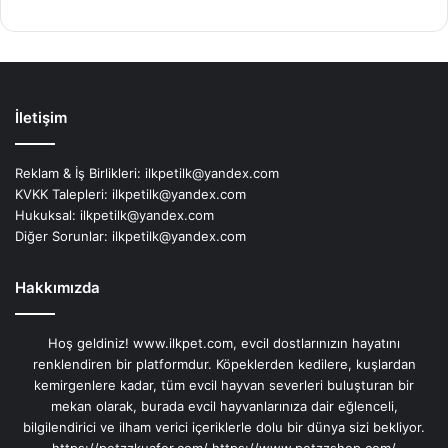
İletişim
Reklam & İş Birlikleri:
ilkpetilk@yandex.com
KVKK Talepleri:
ilkpetilk@yandex.com
Hukuksal:
ilkpetilk@yandex.com
Diğer Sorunlar:
ilkpetilk@yandex.com
Hakkımızda
Hoş geldiniz! www.ilkpet.com, evcil dostlarınızın hayatını
renklendiren bir platformdur. Köpeklerden kedilere, kuşlardan
kemirgenlere kadar, tüm evcil hayvan severleri buluşturan bir
mekan olarak, burada evcil hayvanlarınıza dair eğlenceli,
bilgilendirici ve ilham verici içeriklerle dolu bir dünya sizi bekliyor.
https://petzzkuafor.com/
https://www.petzzshop.com/