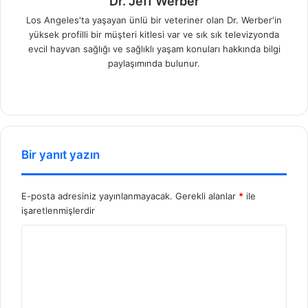
Dr. Jeff Werber
Los Angeles'ta yaşayan ünlü bir veteriner olan Dr. Werber'in
yüksek profilli bir müşteri kitlesi var ve sık sık televizyonda
evcil hayvan sağlığı ve sağlıklı yaşam konuları hakkında bilgi
paylaşımında bulunur.
We
b
sit
esi
Bir yanıt yazın
E-posta adresiniz yayınlanmayacak.
Gerekli alanlar
*
ile
işaretlenmişlerdir
Y
o
r
u