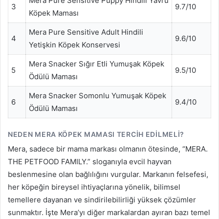
Mera Pure Sensitive Puppy Hindili Yavru
3
9.7/10
Köpek Maması
Mera Pure Sensitive Adult Hindili
4
9.6/10
Yetişkin Köpek Konservesi
Mera Snacker Sığır Etli Yumuşak Köpek
5
9.5/10
Ödülü Maması
Mera Snacker Somonlu Yumuşak Köpek
6
9.4/10
Ödülü Maması
NEDEN MERA KÖPEK MAMASI TERCIH EDILMELI?
Mera, sadece bir mama markası olmanın ötesinde, “MERA.
THE PETFOOD FAMILY.” sloganıyla evcil hayvan
beslenmesine olan bağlılığını vurgular. Markanın felsefesi,
her köpeğin bireysel ihtiyaçlarına yönelik, bilimsel
temellere dayanan ve sindirilebilirliği yüksek çözümler
sunmaktır. İşte Mera’yı diğer markalardan ayıran bazı temel