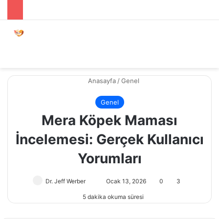
Menü
Dış gö
A
Anasayfa
/
Genel
Genel
Mera Köpek Maması
İncelemesi: Gerçek Kullanıcı
Yorumları
Dr. Jeff Werber
Bir
Ocak 13, 2026
0
3
e-
5 dakika okuma süresi
posta
göndermek