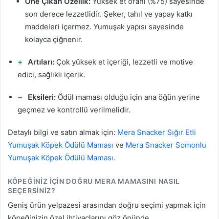
Öne Çıkan Özellik:
Yüksek et oranı (%75) sayesinde
son derece lezzetlidir. Şeker, tahıl ve yapay katkı
maddeleri içermez. Yumuşak yapısı sayesinde
kolayca çiğnenir.
Artıları:
Çok yüksek et içeriği, lezzetli ve motive
edici, sağlıklı içerik.
Eksileri:
Ödül maması olduğu için ana öğün yerine
geçmez ve kontrollü verilmelidir.
Detaylı bilgi ve satın almak için:
Mera Snacker Sığır Etli
Yumuşak Köpek Ödülü Maması
ve
Mera Snacker Somonlu
Yumuşak Köpek Ödülü Maması
.
KÖPEĞINIZ İÇIN DOĞRU MERA MAMASINI NASIL
SEÇERSINIZ?
Geniş ürün yelpazesi arasından doğru seçimi yapmak için
köpeğinizin özel ihtiyaçlarını göz önünde