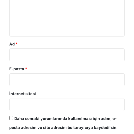
r
u
m
*
Ad
*
E-posta
*
İnternet sitesi
Daha sonraki yorumlarımda kullanılması için adım, e-
posta adresim ve site adresim bu tarayıcıya kaydedilsin.