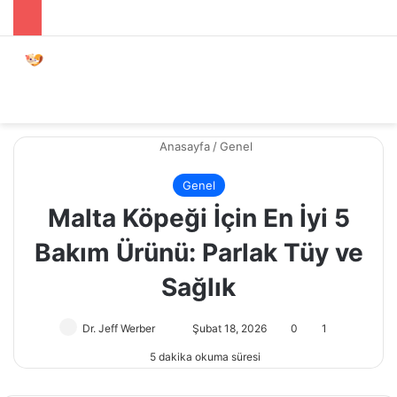
Menü
Dış gö
A
Anasayfa
/
Genel
Genel
Malta Köpeği İçin En İyi 5
Bakım Ürünü: Parlak Tüy ve
Sağlık
Dr. Jeff Werber
Bir
Şubat 18, 2026
0
1
e-
5 dakika okuma süresi
posta
göndermek