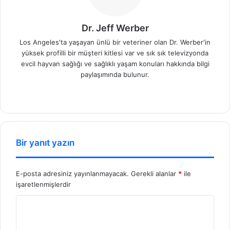
Dr. Jeff Werber
Los Angeles'ta yaşayan ünlü bir veteriner olan Dr. Werber'in
yüksek profilli bir müşteri kitlesi var ve sık sık televizyonda
evcil hayvan sağlığı ve sağlıklı yaşam konuları hakkında bilgi
paylaşımında bulunur.
We
b
sit
esi
Bir yanıt yazın
E-posta adresiniz yayınlanmayacak.
Gerekli alanlar
*
ile
işaretlenmişlerdir
Y
o