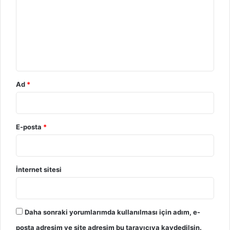
r
u
m
*
Ad
*
E-posta
*
İnternet sitesi
Daha sonraki yorumlarımda kullanılması için adım, e-
posta adresim ve site adresim bu tarayıcıya kaydedilsin.