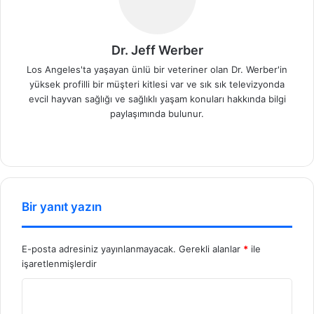
Dr. Jeff Werber
Los Angeles'ta yaşayan ünlü bir veteriner olan Dr. Werber'in
yüksek profilli bir müşteri kitlesi var ve sık sık televizyonda
evcil hayvan sağlığı ve sağlıklı yaşam konuları hakkında bilgi
paylaşımında bulunur.
We
b
sit
esi
Bir yanıt yazın
E-posta adresiniz yayınlanmayacak.
Gerekli alanlar
*
ile
işaretlenmişlerdir
Y
o