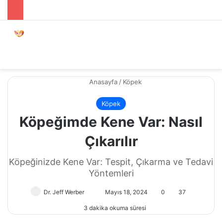
Menü
Dış gö
A
Anasayfa
/
Köpek
Köpek
Köpeğimde Kene Var: Nasıl
Çıkarılır
Köpeğinizde Kene Var: Tespit, Çıkarma ve Tedavi
Yöntemleri
Dr. Jeff Werber
Bir
Mayıs 18, 2024
0
37
e-
3 dakika okuma süresi
posta