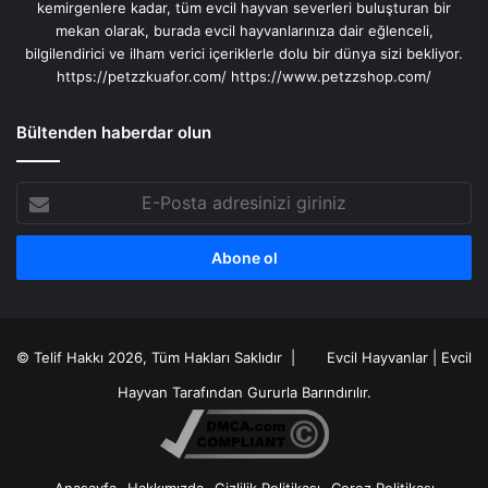
kemirgenlere kadar, tüm evcil hayvan severleri buluşturan bir
mekan olarak, burada evcil hayvanlarınıza dair eğlenceli,
bilgilendirici ve ilham verici içeriklerle dolu bir dünya sizi bekliyor.
https://petzzkuafor.com/
https://www.petzzshop.com/
Bültenden haberdar olun
E-
Posta
adresinizi
giriniz
© Telif Hakkı 2026, Tüm Hakları Saklıdır |
Evcil Hayvanlar
|
Evcil
Hayvan
Tarafından Gururla Barındırılır.
Anasayfa
Hakkımızda
Gizlilik Politikası
Çerez Politikası