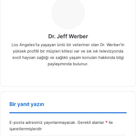
Dr. Jeff Werber
Los Angeles'ta yaşayan ünlü bir veteriner olan Dr. Werber'in
yüksek profilli bir müşteri kitlesi var ve sık sık televizyonda
evcil hayvan sağlığı ve sağlıklı yaşam konuları hakkında bilgi
paylaşımında bulunur.
We
b
sit
esi
Bir yanıt yazın
E-posta adresiniz yayınlanmayacak.
Gerekli alanlar
*
ile
işaretlenmişlerdir