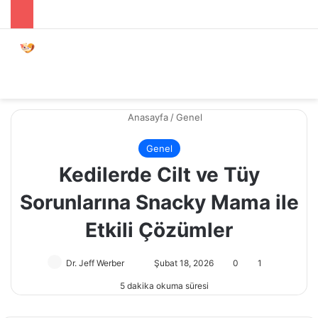
Menü
Dış gö
A
Anasayfa
/
Genel
Genel
Kedilerde Cilt ve Tüy
Sorunlarına Snacky Mama ile
Etkili Çözümler
Dr. Jeff Werber
Bir
Şubat 18, 2026
0
1
e-
5 dakika okuma süresi
posta
göndermek