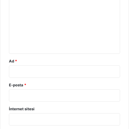
Y
o
r
u
m
*
Ad
*
E-posta
*
İnternet sitesi