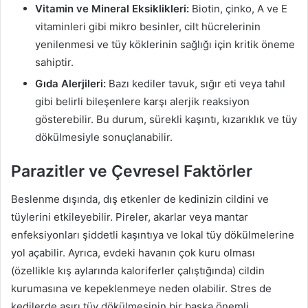
Vitamin ve Mineral Eksiklikleri:
Biotin, çinko, A ve E
vitaminleri gibi mikro besinler, cilt hücrelerinin
yenilenmesi ve tüy köklerinin sağlığı için kritik öneme
sahiptir.
Gıda Alerjileri:
Bazı kediler tavuk, sığır eti veya tahıl
gibi belirli bileşenlere karşı alerjik reaksiyon
gösterebilir. Bu durum, sürekli kaşıntı, kızarıklık ve tüy
dökülmesiyle sonuçlanabilir.
Parazitler ve Çevresel Faktörler
Beslenme dışında, dış etkenler de kedinizin cildini ve
tüylerini etkileyebilir. Pireler, akarlar veya mantar
enfeksiyonları şiddetli kaşıntıya ve lokal tüy dökülmelerine
yol açabilir. Ayrıca, evdeki havanın çok kuru olması
(özellikle kış aylarında kaloriferler çalıştığında) cildin
kurumasına ve kepeklenmeye neden olabilir. Stres de
kedilerde aşırı tüy dökülmesinin bir başka önemli