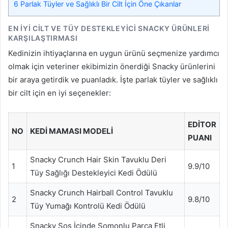
6
Parlak Tüyler ve Sağlıklı Bir Cilt İçin Öne Çıkanlar
EN İYI CILT VE TÜY DESTEKLEYICI SNACKY ÜRÜNLERI
KARŞILAŞTIRMASI
Kedinizin ihtiyaçlarına en uygun ürünü seçmenize yardımcı
olmak için veteriner ekibimizin önerdiği Snacky ürünlerini
bir araya getirdik ve puanladık. İşte parlak tüyler ve sağlıklı
bir cilt için en iyi seçenekler:
EDITOR
NO
KEDI MAMASI MODELI
PUANI
Snacky Crunch Hair Skin Tavuklu Deri
1
9.9/10
Tüy Sağlığı Destekleyici Kedi Ödülü
Snacky Crunch Hairball Control Tavuklu
2
9.8/10
Tüy Yumağı Kontrolü Kedi Ödülü
Snacky Sos İçinde Somonlu Parça Etli