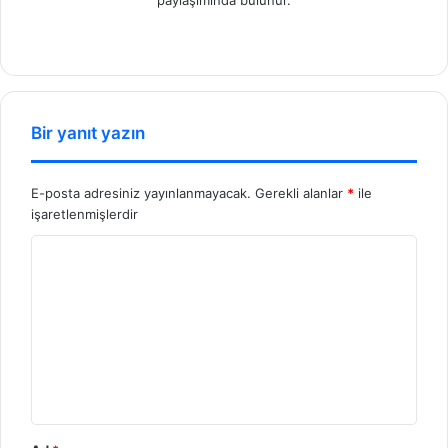
paylaşımında bulunur.
We
b
sit
esi
Bir yanıt yazın
E-posta adresiniz yayınlanmayacak.
Gerekli alanlar
*
ile
işaretlenmişlerdir
Y
o
r
u
m
*