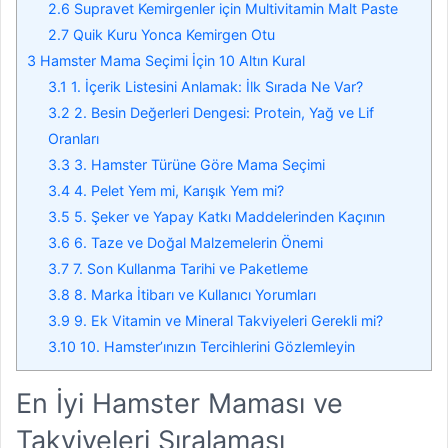
2.6
Supravet Kemirgenler için Multivitamin Malt Paste
2.7
Quik Kuru Yonca Kemirgen Otu
3
Hamster Mama Seçimi İçin 10 Altın Kural
3.1
1. İçerik Listesini Anlamak: İlk Sırada Ne Var?
3.2
2. Besin Değerleri Dengesi: Protein, Yağ ve Lif
Oranları
3.3
3. Hamster Türüne Göre Mama Seçimi
3.4
4. Pelet Yem mi, Karışık Yem mi?
3.5
5. Şeker ve Yapay Katkı Maddelerinden Kaçının
3.6
6. Taze ve Doğal Malzemelerin Önemi
3.7
7. Son Kullanma Tarihi ve Paketleme
3.8
8. Marka İtibarı ve Kullanıcı Yorumları
3.9
9. Ek Vitamin ve Mineral Takviyeleri Gerekli mi?
3.10
10. Hamster’ınızın Tercihlerini Gözlemleyin
En İyi Hamster Maması ve
Takviyeleri Sıralaması