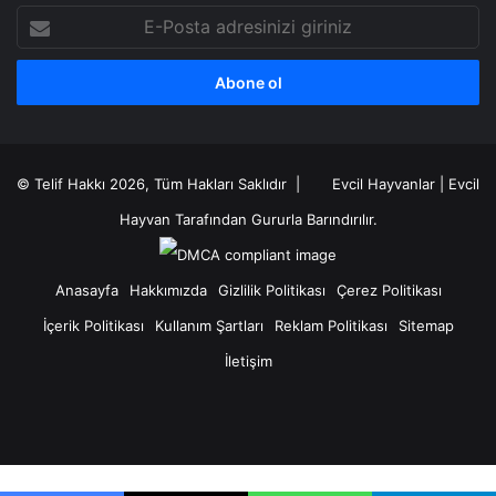
E-
Posta
adresinizi
giriniz
© Telif Hakkı 2026, Tüm Hakları Saklıdır |
Evcil Hayvanlar
|
Evcil
Hayvan
Tarafından Gururla Barındırılır.
Anasayfa
Hakkımızda
Gizlilik Politikası
Çerez Politikası
İçerik Politikası
Kullanım Şartları
Reklam Politikası
Sitemap
İletişim
X
RSS