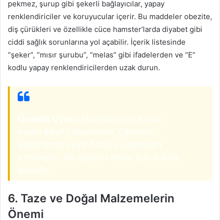
pekmez, şurup gibi şekerli bağlayıcılar, yapay
renklendiriciler ve koruyucular içerir. Bu maddeler obezite,
diş çürükleri ve özellikle cüce hamster’larda diyabet gibi
ciddi sağlık sorunlarına yol açabilir. İçerik listesinde
“şeker”, “mısır şurubu”, “melas” gibi ifadelerden ve “E”
kodlu yapay renklendiricilerden uzak durun.
Önemli Uyarı:
Hamster’ınıza asla
insan abur cuburlarını, çikolata,
şekerleme veya tuzlu yiyecekleri
vermeyin. Bu gıdalar onlar için toksik
olabilir.
6. Taze ve Doğal Malzemelerin
Önemi