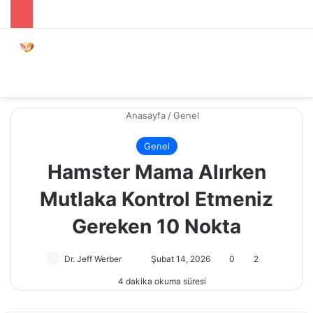
Menü
Dış gö
A
Anasayfa
/
Genel
Genel
Hamster Mama Alırken
Mutlaka Kontrol Etmeniz
Gereken 10 Nokta
Dr. Jeff Werber
Bir
Şubat 14, 2026
0
2
e-
4 dakika okuma süresi
posta
göndermek