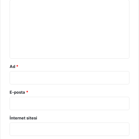
Y
o
r
u
m
*
Ad
*
E-posta
*
İnternet sitesi