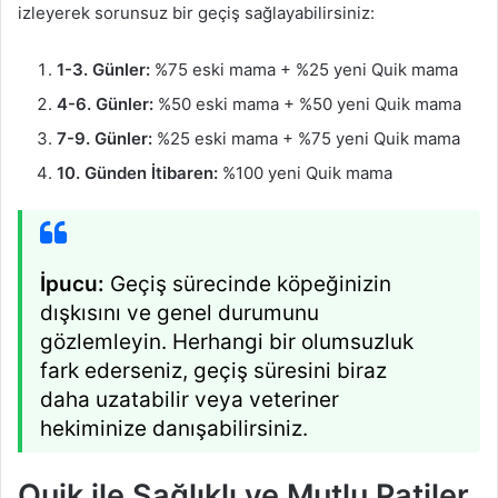
izleyerek sorunsuz bir geçiş sağlayabilirsiniz:
1-3. Günler:
%75 eski mama + %25 yeni Quik mama
4-6. Günler:
%50 eski mama + %50 yeni Quik mama
7-9. Günler:
%25 eski mama + %75 yeni Quik mama
10. Günden İtibaren:
%100 yeni Quik mama
İpucu:
Geçiş sürecinde köpeğinizin
dışkısını ve genel durumunu
gözlemleyin. Herhangi bir olumsuzluk
fark ederseniz, geçiş süresini biraz
daha uzatabilir veya veteriner
hekiminize danışabilirsiniz.
Quik ile Sağlıklı ve Mutlu Patiler