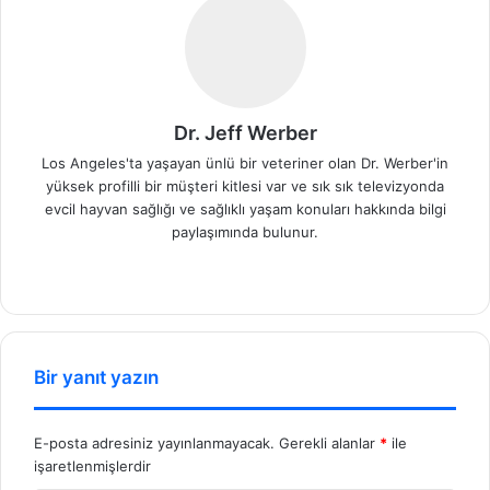
Dr. Jeff Werber
Los Angeles'ta yaşayan ünlü bir veteriner olan Dr. Werber'in
yüksek profilli bir müşteri kitlesi var ve sık sık televizyonda
evcil hayvan sağlığı ve sağlıklı yaşam konuları hakkında bilgi
paylaşımında bulunur.
We
b
sit
esi
Bir yanıt yazın
E-posta adresiniz yayınlanmayacak.
Gerekli alanlar
*
ile
işaretlenmişlerdir