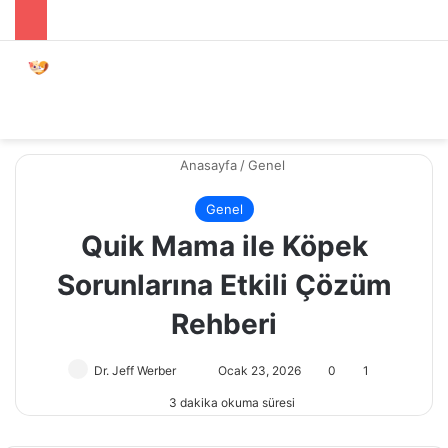
Menü
Dış gö
A
Anasayfa
/
Genel
Genel
Quik Mama ile Köpek
Sorunlarına Etkili Çözüm
Rehberi
Dr. Jeff Werber
Bir
Ocak 23, 2026
0
1
e-
3 dakika okuma süresi
posta
göndermek