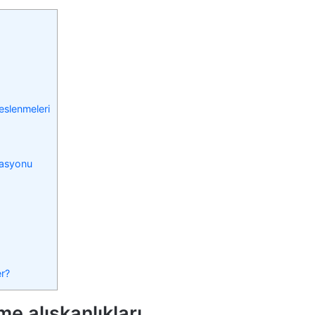
eslenmeleri
tasyonu
er?
e alışkanlıkları