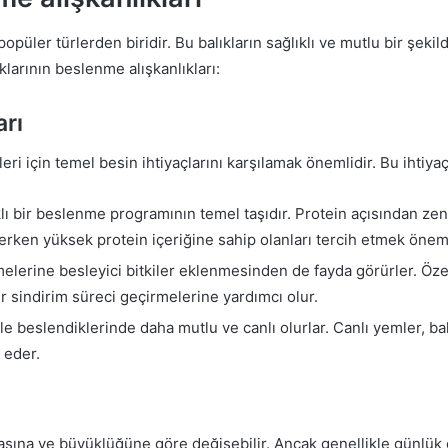
popüler türlerden biridir. Bu balıkların sağlıklı ve mutlu bir şeki
larının beslenme alışkanlıkları:
arı
eri için temel besin ihtiyaçlarını karşılamak önemlidir. Bu ihtiyaç
ıklı bir beslenme programının temel taşıdır. Protein açısından zen
rken yüksek protein içeriğine sahip olanları tercih etmek öneml
lerine besleyici bitkiler eklenmesinden de fayda görürler. Özellik
ir sindirim süreci geçirmelerine yardımcı olur.
le beslendiklerinde daha mutlu ve canlı olurlar. Canlı yemler, bal
 eder.
yaşına ve büyüklüğüne göre değişebilir. Ancak genellikle günlük o