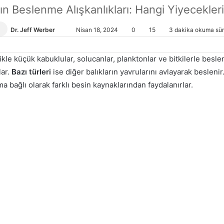
ın Beslenme Alışkanlıkları: Hangi Yiyecekler
Dr. Jeff Werber
Bir
Nisan 18, 2024
0
15
3 dakika okuma sür
e-
posta
kle küçük kabuklular, solucanlar, planktonlar ve bitkilerle beslen
göndermek
lar.
Bazı türleri
ise diğer balıkların yavrularını avlayarak beslenir
ma bağlı olarak farklı besin kaynaklarından faydalanırlar.