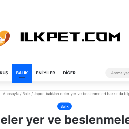
Rastgele Makale
Kenar Bölmesi
Dış görünüm
KUŞ
BALIK
EN İYILER
DIĞER
Anasayfa
/
Balık
/
Japon balıkları neler yer ve beslenmeleri hakkında bil
Balık
neler yer ve beslenmele