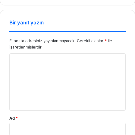
sit
esi
Bir yanıt yazın
E-posta adresiniz yayınlanmayacak.
Gerekli alanlar
*
ile
işaretlenmişlerdir
Y
o
r
u
m
*
Ad
*