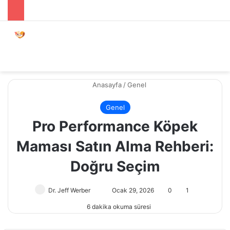
Menü
Dış gö
A
Anasayfa
/
Genel
Genel
Pro Performance Köpek
Maması Satın Alma Rehberi:
Doğru Seçim
Dr. Jeff Werber
Bir
Ocak 29, 2026
0
1
e-
6 dakika okuma süresi
posta
göndermek