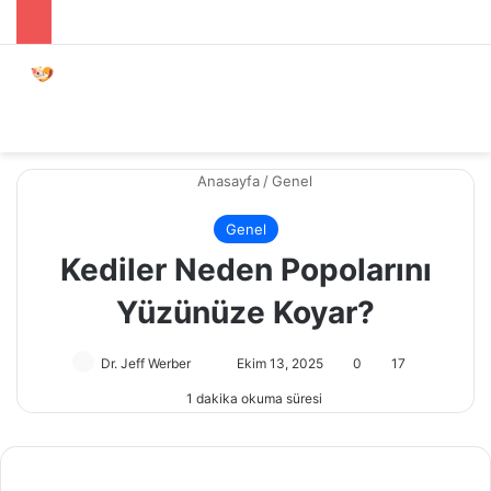
Menü
Dış gö
A
Anasayfa
/
Genel
Genel
Kediler Neden Popolarını
Yüzünüze Koyar?
Dr. Jeff Werber
Bir
Ekim 13, 2025
0
17
e-
1 dakika okuma süresi
posta
göndermek