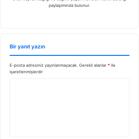
paylaşımında bulunur.
We
b
sit
esi
Bir yanıt yazın
E-posta adresiniz yayınlanmayacak.
Gerekli alanlar
*
ile
işaretlenmişlerdir
Y
o
r
u
m
*