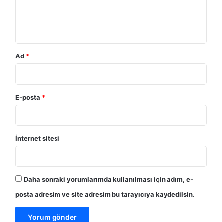
u
m
*
Ad
*
E-posta
*
İnternet sitesi
Daha sonraki yorumlarımda kullanılması için adım, e-
posta adresim ve site adresim bu tarayıcıya kaydedilsin.