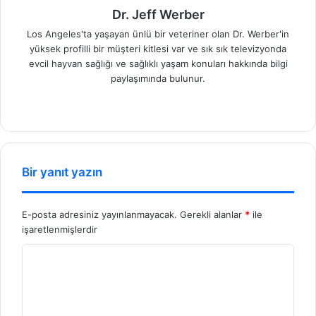
Dr. Jeff Werber
Los Angeles'ta yaşayan ünlü bir veteriner olan Dr. Werber'in
yüksek profilli bir müşteri kitlesi var ve sık sık televizyonda
evcil hayvan sağlığı ve sağlıklı yaşam konuları hakkında bilgi
paylaşımında bulunur.
We
b
sit
esi
Bir yanıt yazın
E-posta adresiniz yayınlanmayacak.
Gerekli alanlar
*
ile
işaretlenmişlerdir
Y
o
r