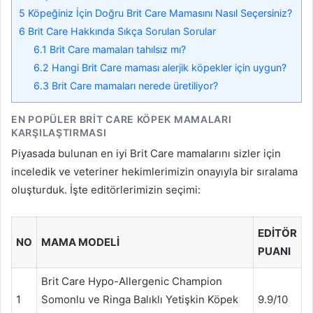
5
Köpeğiniz İçin Doğru Brit Care Mamasını Nasıl Seçersiniz?
6
Brit Care Hakkında Sıkça Sorulan Sorular
6.1
Brit Care mamaları tahılsız mı?
6.2
Hangi Brit Care maması alerjik köpekler için uygun?
6.3
Brit Care mamaları nerede üretiliyor?
EN POPÜLER BRIT CARE KÖPEK MAMALARI
KARŞILAŞTIRMASI
Piyasada bulunan en iyi Brit Care mamalarını sizler için
inceledik ve veteriner hekimlerimizin onayıyla bir sıralama
oluşturduk. İşte editörlerimizin seçimi:
EDITÖR
NO
MAMA MODELI
PUANI
Brit Care Hypo-Allergenic Champion
1
Somonlu ve Ringa Balıklı Yetişkin Köpek
9.9/10