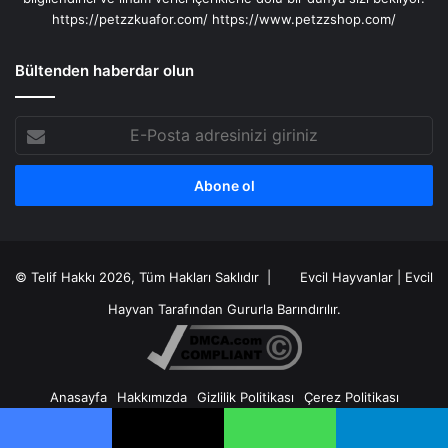
https://petzzkuafor.com/
https://www.petzzshop.com/
Bültenden haberdar olun
E-
Posta
adresinizi
giriniz
© Telif Hakkı 2026, Tüm Hakları Saklıdır |
Evcil Hayvanlar
|
Evcil
Hayvan
Tarafından Gururla Barındırılır.
Anasayfa
Hakkımızda
Gizlilik Politikası
Çerez Politikası
İçerik Politikası
Kullanım Şartları
Reklam Politikası
Sitemap