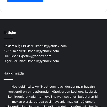
İletişim
Reklam & İş Birlikleri:
ilkpetilk@yandex.com
KVKK Talepleri:
ilkpetilk@yandex.com
Hukuksal:
ilkpetilk@yandex.com
Diğer Sorunlar:
ilkpetilk@yandex.com
Hakkımızda
Hoş geldiniz! www.ilkpet.com, evcil dostlarınızın hayatını
renklendiren bir platformdur. Köpeklerden kedilere, kuşlardan
kemirgenlere kadar, tüm evcil hayvan severleri buluşturan bir
mekan olarak, burada evcil hayvanlarınıza dair eğlenceli,
bilgilendirici ve ilham verici içeriklerle dolu bir dünya sizi bekliyor.