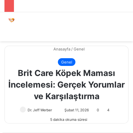
Menü
Dış gö
A
Anasayfa
/
Genel
Genel
Brit Care Köpek Maması
İncelemesi: Gerçek Yorumlar
ve Karşılaştırma
Dr. Jeff Werber
Bir
Şubat 11, 2026
0
4
e-
5 dakika okuma süresi
posta
göndermek