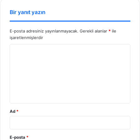
esi
Bir yanıt yazın
E-posta adresiniz yayınlanmayacak.
Gerekli alanlar
*
ile
işaretlenmişlerdir
Y
o
r
u
m
*
Ad
*
E-posta
*