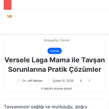
Menü
Dış gö
A
Anasayfa
/
Genel
Genel
Versele Laga Mama ile Tavşan
Sorunlarına Pratik Çözümler
Dr. Jeff Werber
Bir
Şubat 10, 2026
0
1
e-
4 dakika okuma süresi
posta
göndermek
Tavşanınızın sağlığı ve mutluluğu, doğru