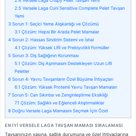
2.4
Versele Laga Crispy Pelet Tavşan Yemi
2.5
Versele Laga Cuni Sensitive Complete Pelet Tavşan
Yemi
3
Sorun 1: Seçici Yeme Alışkanlığı ve Çözümü
3.1
Çözüm: Hepsi Bir Arada Pelet Mamalar
4
Sorun 2: Hassas Sindirim Sistemi ve İshal
4.1
Çözüm: Yüksek Lifli ve Prebiyotikli Formüller
5
Sorun 3: Diş Sağlığının Korunması
5.1
Çözüm: Diş Aşınmasını Destekleyen Uzun Lifli
Peletler
6
Sorun 4: Yavru Tavşanların Özel Büyüme İhtiyaçları
6.1
Çözüm: Yüksek Proteinli Yavru Tavşan Mamaları
7
Sorun 5: Can Sıkıntısı ve Zenginleştirme Eksikliği
7.1
Çözüm: Sağlıklı ve Eğlenceli Atıştırmalıklar
8
Doğru Versele Laga Mamasını Seçmek İçin Özet
EN İYI VERSELE LAGA TAVŞAN MAMASI SIRALAMASI
Tavşanınızın yaşına, sağlık durumuna ve özel ihtiyaçlarına