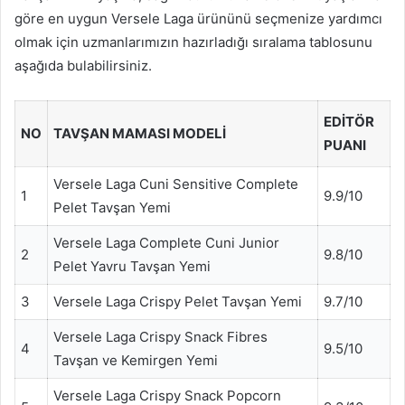
göre en uygun Versele Laga ürününü seçmenize yardımcı
olmak için uzmanlarımızın hazırladığı sıralama tablosunu
aşağıda bulabilirsiniz.
EDITÖR
NO
TAVŞAN MAMASI MODELI
PUANI
Versele Laga Cuni Sensitive Complete
1
9.9/10
Pelet Tavşan Yemi
Versele Laga Complete Cuni Junior
2
9.8/10
Pelet Yavru Tavşan Yemi
3
Versele Laga Crispy Pelet Tavşan Yemi
9.7/10
Versele Laga Crispy Snack Fibres
4
9.5/10
Tavşan ve Kemirgen Yemi
Versele Laga Crispy Snack Popcorn