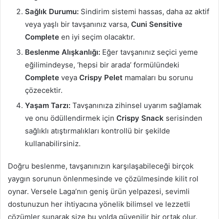
Sağlık Durumu:
Sindirim sistemi hassas, daha az aktif
veya yaşlı bir tavşanınız varsa,
Cuni Sensitive
Complete
en iyi seçim olacaktır.
Beslenme Alışkanlığı:
Eğer tavşanınız seçici yeme
eğilimindeyse, ‘hepsi bir arada’ formülündeki
Complete
veya
Crispy Pelet
mamaları bu sorunu
çözecektir.
Yaşam Tarzı:
Tavşanınıza zihinsel uyarım sağlamak
ve onu ödüllendirmek için
Crispy Snack
serisinden
sağlıklı atıştırmalıkları kontrollü bir şekilde
kullanabilirsiniz.
Doğru beslenme, tavşanınızın karşılaşabileceği birçok
yaygın sorunun önlenmesinde ve çözülmesinde kilit rol
oynar. Versele Laga’nın geniş ürün yelpazesi, sevimli
dostunuzun her ihtiyacına yönelik bilimsel ve lezzetli
çözümler sunarak size bu yolda güvenilir bir ortak olur.