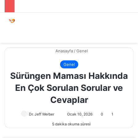
Menü
Dış gö
A
Anasayfa
/
Genel
Genel
Sürüngen Maması Hakkında
En Çok Sorulan Sorular ve
Cevaplar
Dr. Jeff Werber
Bir
Ocak 10, 2026
0
1
e-
5 dakika okuma süresi
posta
göndermek