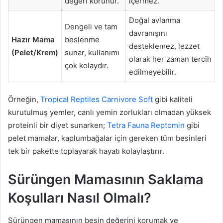
değeri korunur.
içermez.
Doğal avlanma
Dengeli ve tam
davranışını
Hazır Mama
beslenme
desteklemez, lezzet
(Pelet/Krem)
sunar, kullanımı
olarak her zaman tercih
çok kolaydır.
edilmeyebilir.
Örneğin,
Tropical Reptiles Carnivore Soft
gibi kaliteli
kurutulmuş yemler, canlı yemin zorlukları olmadan yüksek
proteinli bir diyet sunarken;
Tetra Fauna Reptomin
gibi
pelet mamalar, kaplumbağalar için gereken tüm besinleri
tek bir pakette toplayarak hayatı kolaylaştırır.
Sürüngen Mamasının Saklama
Koşulları Nasıl Olmalı?
Sürüngen mamasının besin değerini korumak ve