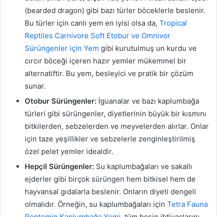
(bearded dragon) gibi bazı türler böceklerle beslenir.
Bu türler için canlı yem en iyisi olsa da,
Tropical
Reptiles Carnivore Soft Etobur ve Omnivor
Sürüngenler için Yem
gibi kurutulmuş un kurdu ve
cırcır böceği içeren hazır yemler mükemmel bir
alternatiftir. Bu yem, besleyici ve pratik bir çözüm
sunar.
Otobur Sürüngenler:
İguanalar ve bazı kaplumbağa
türleri gibi sürüngenler, diyetlerinin büyük bir kısmını
bitkilerden, sebzelerden ve meyvelerden alırlar. Onlar
için taze yeşillikler ve sebzelerle zenginleştirilmiş
özel pelet yemler idealdir.
Hepçil Sürüngenler:
Su kaplumbağaları ve sakallı
ejderler gibi birçok sürüngen hem bitkisel hem de
hayvansal gıdalarla beslenir. Onların diyeti dengeli
olmalıdır. Örneğin, su kaplumbağaları için
Tetra Fauna
Reptomin Kaplumbağa Yemi
, tüm besin ihtiyaçlarını