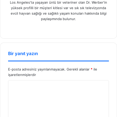
Los Angeles'ta yaşayan ünlü bir veteriner olan Dr. Werber'in
yüksek profilli bir müşteri kitlesi var ve sık sık televizyonda
evcil hayvan sağlığı ve sağlıklı yaşam konuları hakkında bilgi
paylaşımında bulunur.
We
b
sit
esi
Bir yanıt yazın
E-posta adresiniz yayınlanmayacak.
Gerekli alanlar
*
ile
işaretlenmişlerdir
Y
o
r
u
m