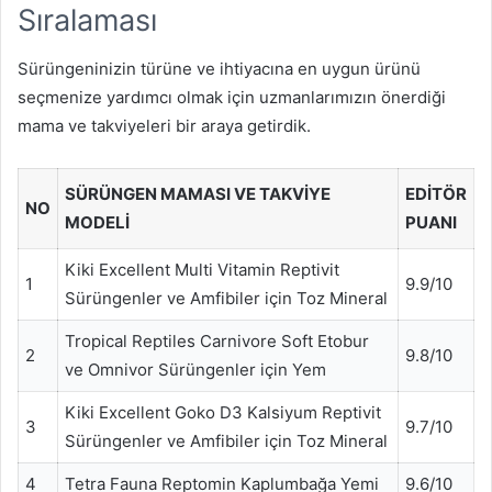
Sıralaması
Sürüngeninizin türüne ve ihtiyacına en uygun ürünü
seçmenize yardımcı olmak için uzmanlarımızın önerdiği
mama ve takviyeleri bir araya getirdik.
SÜRÜNGEN MAMASI VE TAKVIYE
EDITÖR
NO
MODELI
PUANI
Kiki Excellent Multi Vitamin Reptivit
1
9.9/10
Sürüngenler ve Amfibiler için Toz Mineral
Tropical Reptiles Carnivore Soft Etobur
2
9.8/10
ve Omnivor Sürüngenler için Yem
Kiki Excellent Goko D3 Kalsiyum Reptivit
3
9.7/10
Sürüngenler ve Amfibiler için Toz Mineral
4
Tetra Fauna Reptomin Kaplumbağa Yemi
9.6/10