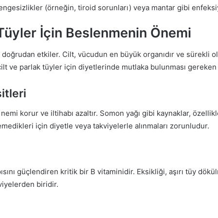
gesizlikler (örneğin, tiroid sorunları) veya mantar gibi enfeksiyo
k Tüyler İçin Beslenmenin Önemi
doğrudan etkiler. Cilt, vücudun en büyük organıdır ve sürekli ol
r cilt ve parlak tüyler için diyetlerinde mutlaka bulunması gereken
tleri
, nemi korur ve iltihabı azaltır. Somon yağı gibi kaynaklar, özellik
emedikleri için diyetle veya takviyelerle alınmaları zorunludur.
nı güçlendiren kritik bir B vitaminidir. Eksikliği, aşırı tüy dökül
iyelerden biridir.