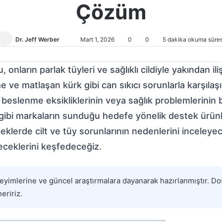
Çözüm
Dr. Jeff Werber
Bir
Mart 1, 2026
0
0
5 dakika okuma süres
e-
posta
 onların parlak tüyleri ve sağlıklı cildiyle yakından il
göndermek
e ve matlaşan kürk gibi can sıkıcı sorunlarla karşılaş
eslenme eksikliklerinin veya sağlık problemlerinin bir
t gibi markaların sunduğu hedefe yönelik destek ürünl
rde cilt ve tüy sorunlarının nedenlerini inceleyecek
leceklerini keşfedeceğiz.
eyimlerine ve güncel araştırmalara dayanarak hazırlanmıştır. Dos
eririz.