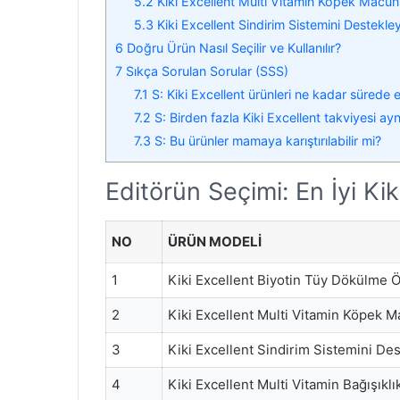
5.2
Kiki Excellent Multi Vitamin Köpek Macu
5.3
Kiki Excellent Sindirim Sistemini Destekley
6
Doğru Ürün Nasıl Seçilir ve Kullanılır?
7
Sıkça Sorulan Sorular (SSS)
7.1
S: Kiki Excellent ürünleri ne kadar sürede 
7.2
S: Birden fazla Kiki Excellent takviyesi aynı
7.3
S: Bu ürünler mamaya karıştırılabilir mi?
Editörün Seçimi: En İyi Ki
NO
ÜRÜN MODELI
1
Kiki Excellent Biyotin Tüy Dökülme 
2
Kiki Excellent Multi Vitamin Köpek 
3
Kiki Excellent Sindirim Sistemini Des
4
Kiki Excellent Multi Vitamin Bağışıkl