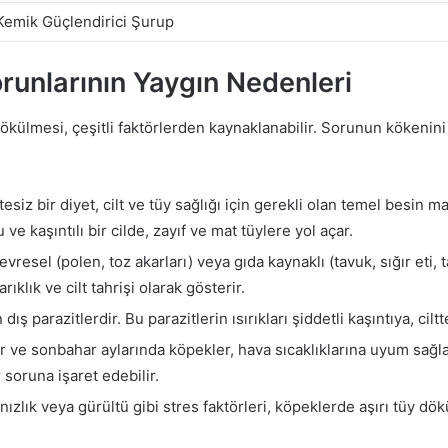
Kemik Güçlendirici Şurup
runlarının Yaygın Nedenleri
dökülmesi, çeşitli faktörlerden kaynaklanabilir. Sorunun kökenin
siz bir diyet, cilt ve tüy sağlığı için gerekli olan temel besin 
ve kaşıntılı bir cilde, zayıf ve mat tüylere yol açar.
resel (polen, toz akarları) veya gıda kaynaklı (tavuk, sığır eti, tah
rıklık ve cilt tahrişi olarak gösterir.
dış parazitlerdir. Bu parazitlerin ısırıkları şiddetli kaşıntıya, ci
ar ve sonbahar aylarında köpekler, hava sıcaklıklarına uyum sağ
 soruna işaret edebilir.
nızlık veya gürültü gibi stres faktörleri, köpeklerde aşırı tüy dö