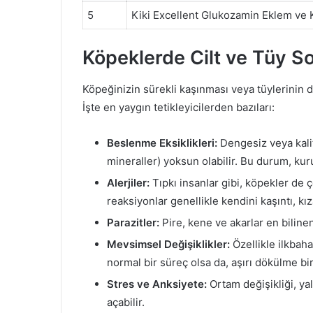
5
Kiki Excellent Glukozamin Eklem ve 
Köpeklerde Cilt ve Tüy So
Köpeğinizin sürekli kaşınması veya tüylerinin 
İşte en yaygın tetikleyicilerden bazıları:
Beslenme Eksiklikleri:
Dengesiz veya kalite
mineraller) yoksun olabilir. Bu durum, kuru 
Alerjiler:
Tıpkı insanlar gibi, köpekler de çev
reaksiyonlar genellikle kendini kaşıntı, kıza
Parazitler:
Pire, kene ve akarlar en bilinen 
Mevsimsel Değişiklikler:
Özellikle ilkbah
normal bir süreç olsa da, aşırı dökülme bir
Stres ve Anksiyete:
Ortam değişikliği, yal
açabilir.