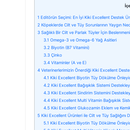
İç
1
Editörün Seçimi: En İyi Kiki Excellent Destek Ür
2
Köpeklerde Cilt ve Tüy Sorunlarının Yaygın Ned
3
Sağlıklı Bir Cilt ve Parlak Tüyler İçin Beslenme
3.1
Omega-3 ve Omega-6 Yağ Asitleri
3.2
Biyotin (B7 Vitamini)
3.3
Çinko
3.4
Vitaminler (A ve E)
4
Veterinerlerimizin Önerdiği Kiki Excellent Deste
4.1
Kiki Excellent Biyotin Tüy Dökülme Önleyic
4.2
Kiki Excellent Bağışıklık Sistemi Destekle
4.3
Kiki Excellent Sindirim Sistemini Destekley
4.4
Kiki Excellent Multi Vitamin Bağışıklık Sis
4.5
Kiki Excellent Glukozamin Eklem ve Kemik 
5
Kiki Excellent Ürünleri ile Cilt ve Tüy Sağlığın
5.1
Kiki Excellent Biyotin Tüy Dökülme Önleyi