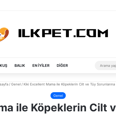
Rastgele Makale
Kenar Bölmesi
Dış görünüm
KUŞ
BALIK
EN İYILER
DIĞER
sayfa
/
Genel
/
Kiki Excellent Mama ile Köpeklerin Cilt ve Tüy Sorunların
Genel
ma ile Köpeklerin Cilt 