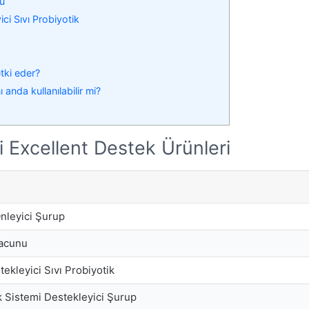
nu
ici Sıvı Probiyotik
etki eder?
 anda kullanılabilir mi?
ki Excellent Destek Ürünleri
Önleyici Şurup
Macunu
tekleyici Sıvı Probiyotik
ık Sistemi Destekleyici Şurup