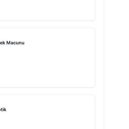
Köpek Macunu
otik