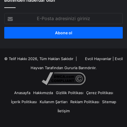
Bültenden haberdar olun
E-
Posta
adresinizi
giriniz
© Telif Hakkı 2026, Tüm Hakları Saklıdır |
Evcil Hayvanlar
|
Evcil
Hayvan
Tarafından Gururla Barındırılır.
Anasayfa
Hakkımızda
Gizlilik Politikası
Çerez Politikası
İçerik Politikası
Kullanım Şartları
Reklam Politikası
Sitemap
İletişim
X
RSS