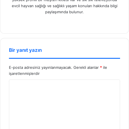
evcil hayvan sağlığı ve sağlıklı yaşam konuları hakkında bilgi
paylaşımında bulunur.
We
b
sit
esi
Bir yanıt yazın
E-posta adresiniz yayınlanmayacak.
Gerekli alanlar
*
ile
işaretlenmişlerdir
Y
o
r
u
m
*