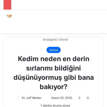
Menü
Dış gö
A
Anasayfa
/
Genel
Genel
Kedim neden en derin
sırlarımı bildiğini
düşünüyormuş gibi bana
bakıyor?
Dr. Jeff Werber
Bir
Kasım 20, 2025
0
0
e-
1 dakika okuma süresi