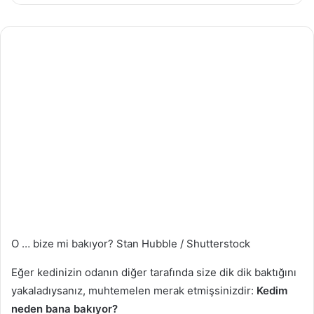
posta
göndermek
O … bize mi bakıyor?
Stan Hubble / Shutterstock
Eğer kedinizin odanın diğer tarafında size dik dik baktığını
yakaladıysanız, muhtemelen merak etmişsinizdir:
Kedim
neden bana bakıyor?