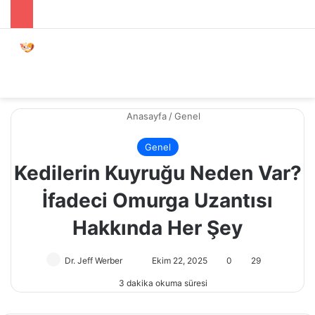
Menü
Dış gö
A
Anasayfa
/
Genel
Genel
Kedilerin Kuyruğu Neden Var?
İfadeci Omurga Uzantısı
Hakkında Her Şey
Dr. Jeff Werber
Bir
Ekim 22, 2025
0
29
e-
3 dakika okuma süresi
posta
göndermek