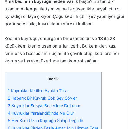
Ama
kedilerin kuyruğu neden var
ilk başta? Bu tanıdık
uzantının denge, iletişim ve hatta güvenlikte hayati bir rol
oynadığı ortaya çıkıyor. Çoğu kedi, hiçbir şey yapmıyor gibi
görünseler bile, kuyruklarını sürekli kullanır.
Kedinin kuyruğu, omurganın bir uzantısıdır ve 18 ila 23
küçük kemikten oluşan omurlar içerir. Bu kemikler, kas,
sinirler ve hassas sinir uçları ile çevrili olup, kedilere her
kıvrım ve hareket üzerinde tam kontrol sağlar.
İçerik
1
Kuyruklar Kedileri Ayakta Tutar
2
Kabarık Bir Kuyruk Çok Şey Söyler
3
Kuyruklar Sosyal Becerilere Dokunur
4
Kuyruklar Yaralandığında Ne Olur
5
Her Kedi Uzun Kuyruğa Sahip Değildir
6
Kuyruklar Birden Fazla Amaç İçin Hizmet Eder