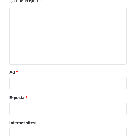
işaretlenmişlerdir
Y
o
r
u
m
*
Ad
*
E-posta
*
İnternet sitesi