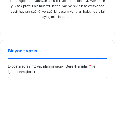
Los Angeles'ta yaşayan ünlü bir veteriner olan Dr. Werber'in
yüksek profilli bir müşteri kitlesi var ve sık sık televizyonda
evcil hayvan sağlığı ve sağlıklı yaşam konuları hakkında bilgi
paylaşımında bulunur.
We
b
sit
esi
Bir yanıt yazın
E-posta adresiniz yayınlanmayacak.
Gerekli alanlar
*
ile
işaretlenmişlerdir
Y
o
r
u
m