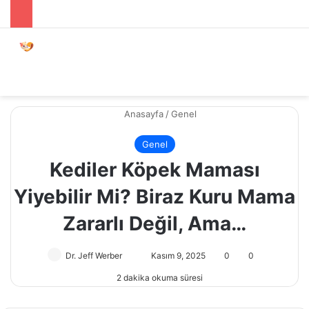
Menü
Dış gö
A
Anasayfa
/
Genel
Genel
Kediler Köpek Maması
Yiyebilir Mi? Biraz Kuru Mama
Zararlı Değil, Ama…
Dr. Jeff Werber
Bir
Kasım 9, 2025
0
0
e-
2 dakika okuma süresi
posta
göndermek