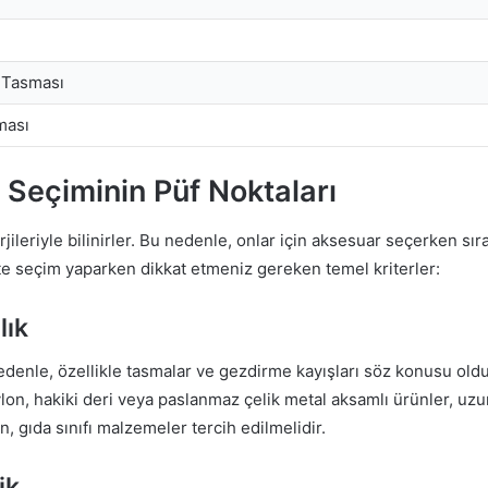
 Tasması
ması
 Seçiminin Püf Noktaları
jileriyle bilinirler. Bu nedenle, onlar için aksesuar seçerken sır
te seçim yaparken dikkat etmeniz gereken temel kriterler:
lık
edenle, özellikle tasmalar ve gezdirme kayışları söz konusu old
aylon, hakiki deri veya paslanmaz çelik metal aksamlı ürünler, uz
 gıda sınıfı malzemeler tercih edilmelidir.
ik