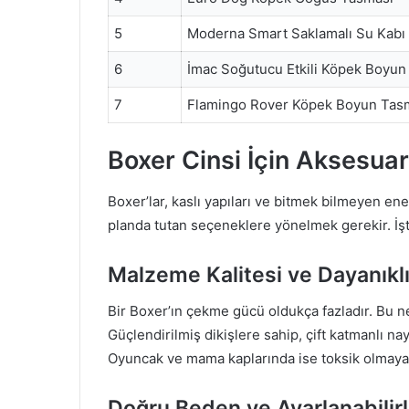
5
Moderna Smart Saklamalı Su Kabı
6
İmac Soğutucu Etkili Köpek Boyun
7
Flamingo Rover Köpek Boyun Tas
Boxer Cinsi İçin Aksesuar
Boxer’lar, kaslı yapıları ve bitmek bilmeyen ener
planda tutan seçeneklere yönelmek gerekir. İş
Malzeme Kalitesi ve Dayanıklı
Bir Boxer’ın çekme gücü oldukça fazladır. Bu n
Güçlendirilmiş dikişlere sahip, çift katmanlı n
Oyuncak ve mama kaplarında ise toksik olmayan,
Doğru Beden ve Ayarlanabilirl