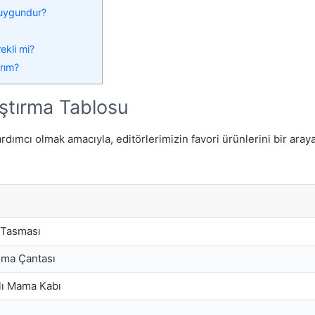
 uygundur?
ekli mi?
ırım?
aştırma Tablosu
rdımcı olmak amacıyla, editörlerimizin favori ürünlerini bir aray
 Tasması
ıma Çantası
lı Mama Kabı