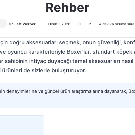
Rehber
Dr. Jeff Werber
Bir
Ocak 1, 2026
0
2
4 dakika okuma süre
e-
posta
için doğru aksesuarları seçmek, onun güvenliği, konf
göndermek
arı ve oyuncu karakterleriyle Boxer’lar, standart köpe
er sahibinin ihtiyaç duyacağı temel aksesuarları nası
 ürünleri de sizlerle buluşturuyor.
nin deneyimlerine ve güncel ürün araştırmalarına dayanarak, Boxe