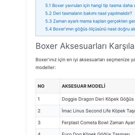
5.1
Boxer yavruları için hangi tip tasma daha
5.2
Deri tasmaların bakımı nasıl yapılmalıdır?
5.3
Zaman ayarlı mama kapları gerçekten ger
5.4
Boxer’ımın göğüs ölçüsünü nasıl doğru al
Boxer Aksesuarları Karşıl
Boxer’ınız için en iyi aksesuarları seçmenize ya
modeller:
NO
AKSESUAR MODELI
1
Doggie Dragon Deri Köpek Göğüs
2
İmac Linus Second Life Köpek Taş
3
Ferplast Cometa Bowl Zaman Ayar
4
Euro Dog Köpek Göğüs Tasması