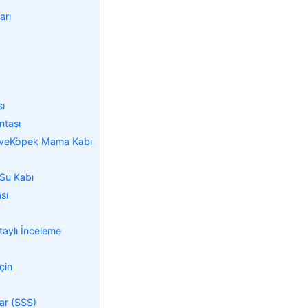
arı
ı
ntası
i veKöpek Mama Kabı
Su Kabı
sı
taylı İnceleme
çin
ar (SSS)