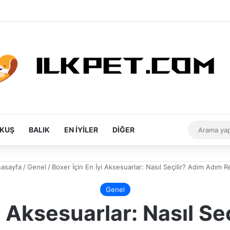
Rastgele Makale
Kenar Bölmesi
Dış görünüm
KUŞ
BALIK
EN İYILER
DIĞER
asayfa
/
Genel
/
Boxer İçin En İyi Aksesuarlar: Nasıl Seçilir? Adım Adım 
Genel
i Aksesuarlar: Nasıl S