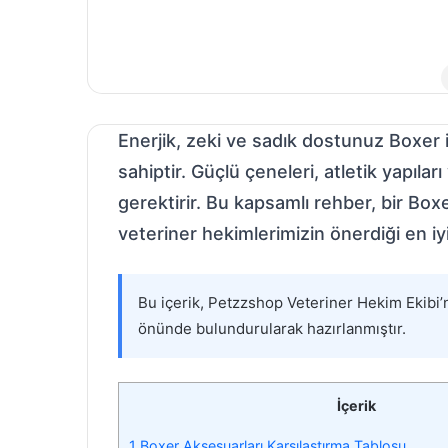
Enerjik, zeki ve sadık dostunuz Boxer 
sahiptir. Güçlü çeneleri, atletik yapıl
gerektirir. Bu kapsamlı rehber, bir Box
veteriner hekimlerimizin önerdiği en iyi
Bu içerik, Petzzshop Veteriner Hekim Ekibi’
önünde bulundurularak hazırlanmıştır.
İçerik
1
Boxer Aksesuarları Karşılaştırma Tablosu