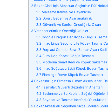
2
Boxer Cinsi İçin Aksesuar Seçiminin Püf Noktal
2.1
Malzeme Kalitesi ve Dayanıklılık
2.2
Doğru Beden ve Ayarlanabilirlik
2.3
Güvenlik ve Konfor Önceliğiniz Olsun
3
Veterinerlerimizin Önerdiği Ürünler
3.1
Doggie Dragon Deri Köpek Göğüs Tasmas
3.2
İmac Linus Second Life Köpek Taşıma Ça
3.3
Ferplast Cometa Bowl Zaman Ayarlı Ked
3.4
Euro Dog Köpek Göğüs Tasması
3.5
Moderna Smart Kedi ve Köpek Saklamalı 
3.6
İmac Soğutucu Etkili Köpek Boyun Tasma
3.7
Flamingo Rover Köpek Boyun Tasması
4
Boxer’ınız İçin Olmazsa Olmaz Aksesuarlar: De
4.1
Tasmalar: Güvenli Gezintilerin Anahtarı
4.2
Beslenme ve Su Kapları: Sağlıklı Öğünler İ
4.3
Seyahat ve Taşıma: Konforlu Yolculuklar
5
Boxer Aksesuarı Seçerken Sıkça Sorulan Sorul