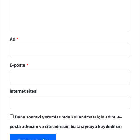
u
m
*
Ad
*
E-posta
*
İnternet sitesi
Daha sonraki yorumlarımda kullanılması için adım, e-
posta adresim ve site adresim bu tarayıcıya kaydedilsin.