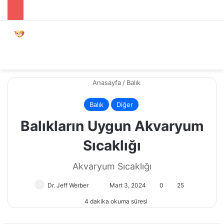
Menü
Dış gö
A
Anasayfa
/
Balık
Balık
Diğer
Balıkların Uygun Akvaryum
Sıcaklığı
Akvaryum Sıcaklığı
Dr. Jeff Werber
Bir
Mart 3, 2024
0
25
e-
4 dakika okuma süresi
posta
göndermek