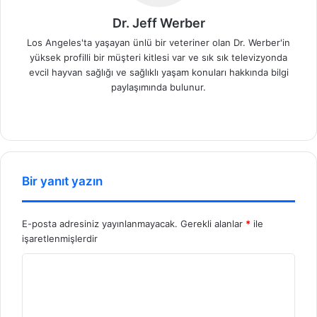
Dr. Jeff Werber
Los Angeles'ta yaşayan ünlü bir veteriner olan Dr. Werber'in
yüksek profilli bir müşteri kitlesi var ve sık sık televizyonda
evcil hayvan sağlığı ve sağlıklı yaşam konuları hakkında bilgi
paylaşımında bulunur.
We
b
sit
esi
Bir yanıt yazın
E-posta adresiniz yayınlanmayacak.
Gerekli alanlar
*
ile
işaretlenmişlerdir
Y
o
r