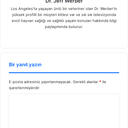
Dr. Jeff Werber
Los Angeles'ta yaşayan ünlü bir veteriner olan Dr. Werber'in
yüksek profilli bir müşteri kitlesi var ve sık sık televizyonda
evcil hayvan sağlığı ve sağlıklı yaşam konuları hakkında bilgi
paylaşımında bulunur.
We
b
sit
esi
Bir yanıt yazın
E-posta adresiniz yayınlanmayacak.
Gerekli alanlar
*
ile
işaretlenmişlerdir
Y
o
r
u