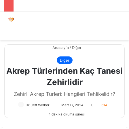
Menü
Dış gö
A
Anasayfa
/
Diğer
Diğer
Akrep Türlerinden Kaç Tanesi
Zehirlidir
Zehirli Akrep Türleri: Hangileri Tehlikelidir?
Dr. Jeff Werber
Bir
Mart 17, 2024
0
614
e-
1 dakika okuma süresi
posta
göndermek