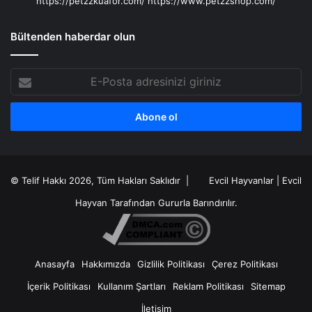
https://petzzkuafor.com/
https://www.petzzshop.com/
Bültenden haberdar olun
E-
Posta
adresinizi
giriniz
© Telif Hakkı 2026, Tüm Hakları Saklıdır |
Evcil Hayvanlar
|
Evcil
Hayvan
Tarafından Gururla Barındırılır.
Anasayfa
Hakkımızda
Gizlilik Politikası
Çerez Politikası
İçerik Politikası
Kullanım Şartları
Reklam Politikası
Sitemap
İletişim