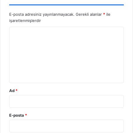
E-posta adresiniz yayınlanmayacak.
Gerekli alanlar
*
ile
işaretlenmişlerdir
Y
o
r
u
m
*
Ad
*
E-posta
*