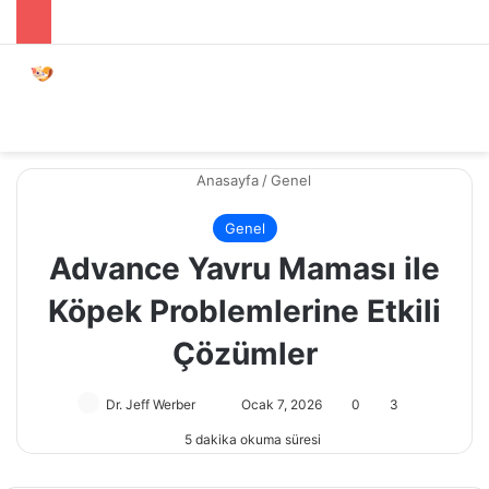
Menü
Dış gö
A
Anasayfa
/
Genel
Genel
Advance Yavru Maması ile
Köpek Problemlerine Etkili
Çözümler
Dr. Jeff Werber
Bir
Ocak 7, 2026
0
3
e-
5 dakika okuma süresi
posta
göndermek