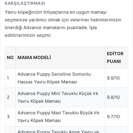
KARŞILAŞTIRMASI
Yavru köpeğinizin ihtiyaçlarına en uygun mamayı
seçmenize yardımcı olmak için veteriner hekimlerimizin
önerdiği Advance mamalarını puanladık. İşte
editörlerimizin seçimi:
EDITOR
NO
MAMA MODELI
PUANI
Advance Puppy Sensitive Somonlu
1
9.9/10
Hassas Yavru Köpek Maması
Advance Puppy Mini Tavuklu Küçük Irk
2
9.8/10
Yavru Köpek Maması
Advance Puppy Maxi Tavuklu Büyük Irk
3
9.7/10
Yavru Köpek Maması
Advance Puppy Tavuklu Anne Yavru ve