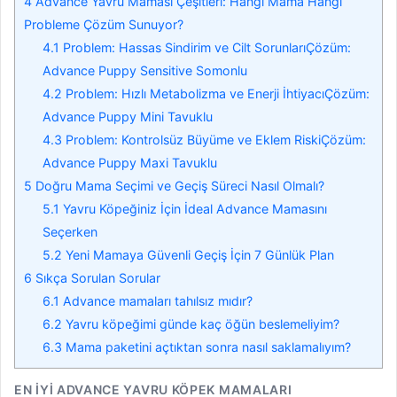
4
Advance Yavru Maması Çeşitleri: Hangi Mama Hangi
Probleme Çözüm Sunuyor?
4.1
Problem: Hassas Sindirim ve Cilt SorunlarıÇözüm:
Advance Puppy Sensitive Somonlu
4.2
Problem: Hızlı Metabolizma ve Enerji İhtiyacıÇözüm:
Advance Puppy Mini Tavuklu
4.3
Problem: Kontrolsüz Büyüme ve Eklem RiskiÇözüm:
Advance Puppy Maxi Tavuklu
5
Doğru Mama Seçimi ve Geçiş Süreci Nasıl Olmalı?
5.1
Yavru Köpeğiniz İçin İdeal Advance Mamasını
Seçerken
5.2
Yeni Mamaya Güvenli Geçiş İçin 7 Günlük Plan
6
Sıkça Sorulan Sorular
6.1
Advance mamaları tahılsız mıdır?
6.2
Yavru köpeğimi günde kaç öğün beslemeliyim?
6.3
Mama paketini açtıktan sonra nasıl saklamalıyım?
EN İYI ADVANCE YAVRU KÖPEK MAMALARI