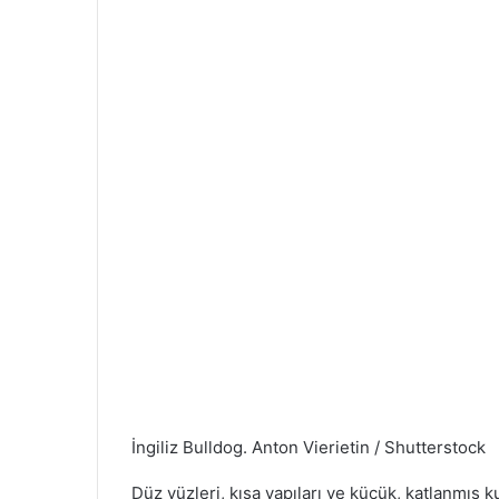
İngiliz Bulldog.
Anton Vierietin / Shutterstock
Düz yüzleri, kısa yapıları ve küçük, katlanmış ku