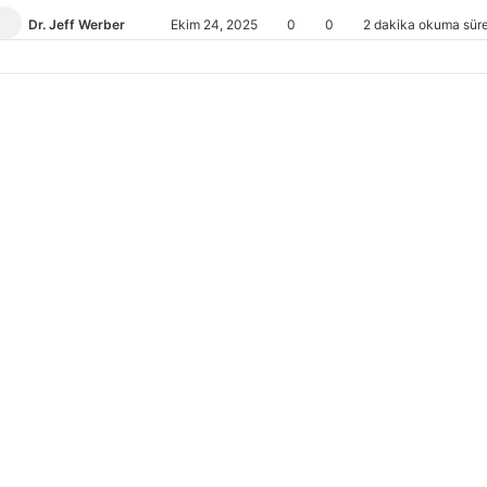
Dr. Jeff Werber
Bir
Ekim 24, 2025
0
0
2 dakika okuma süre
e-
posta
göndermek