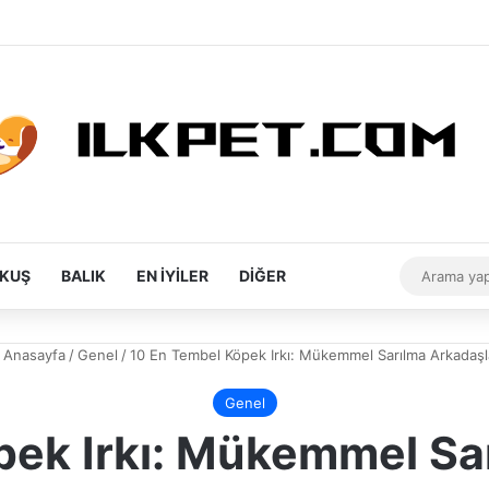
Rastgele Makale
Kenar Bölmesi
Dış görünüm
KUŞ
BALIK
EN İYILER
DIĞER
Anasayfa
/
Genel
/
10 En Tembel Köpek Irkı: Mükemmel Sarılma Arkadaşl
Genel
pek Irkı: Mükemmel Sar