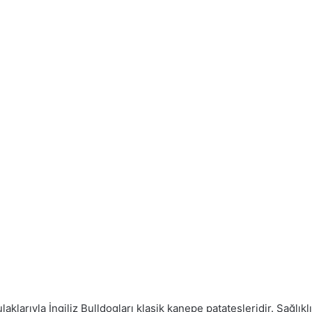
laklarıyla İngiliz Bulldogları klasik kanepe patatesleridir. Sağlı